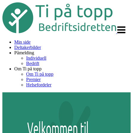
Veksle
navigas
Min side
Deltakerbilder
Påmelding
Individuell
Bedrift
Om Ti på topp
Om Ti på topp
Premier
Helsefordeler